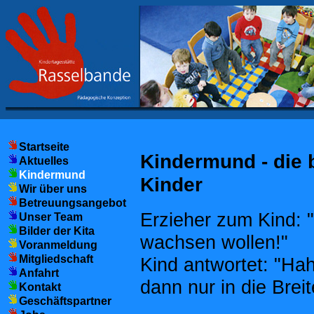
Startseite
Kindermund - die 
Aktuelles
Kindermund
Kinder
Wir über uns
Betreuungsangebot
Erzieher zum Kind: 
Unser Team
Bilder der Kita
wachsen wollen!"
Voranmeldung
Mitgliedschaft
Kind antwortet: "Ha
Anfahrt
dann nur in die Breit
Kontakt
Geschäftspartner