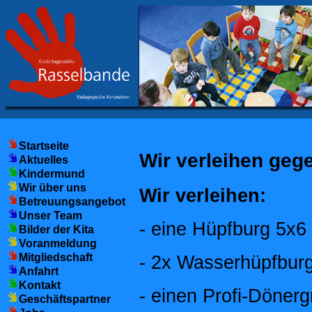
Startseite
Wir verleihen geg
Aktuelles
Kindermund
Wir über uns
Wir verleihen:
Betreuungsangebot
Unser Team
- eine Hüpfburg 5x6
Bilder der Kita
Voranmeldung
Mitgliedschaft
- 2x Wasserhüpfbur
Anfahrt
Kontakt
- einen Profi-Dönergr
Geschäftspartner