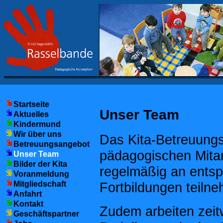
Startseite
Unser Team
Aktuelles
Kindermund
Wir über uns
Das Kita-Betreuungs
Betreuungsangebot
pädagogischen Mitarb
Unser Team
Bilder der Kita
regelmäßig an entsp
Voranmeldung
Mitgliedschaft
Fortbildungen teiln
Anfahrt
Kontakt
Zudem arbeiten zeit
Geschäftspartner