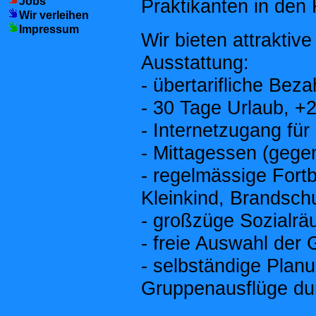
Jobs
Praktikanten in den 
Wir verleihen
Impressum
Wir bieten attraktiv
Ausstattung:
- übertarifliche Bez
- 30 Tage Urlaub, +
- Internetzugang für
- Mittagessen (gege
- regelmässige Fortb
Kleinkind, Brandsc
- großzüge Sozialr
- freie Auswahl der
- selbständige Plan
Gruppenausflüge du