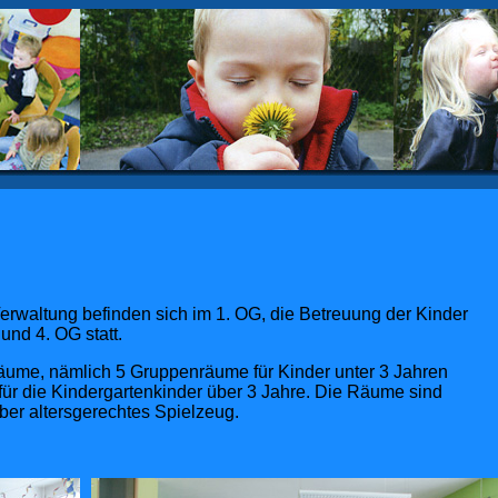
Verwaltung befinden sich im 1. OG, die Betreuung der Kinder
und 4. OG statt.
äume, nämlich 5 Gruppenräume für Kinder unter 3 Jahren
r die Kindergartenkinder über 3 Jahre. Die Räume sind
über altersgerechtes Spielzeug.