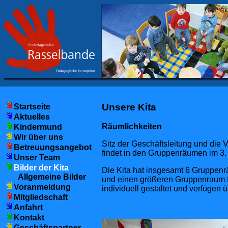
Unsere Kita
Startseite
Aktuelles
Räumlichkeiten
Kindermund
Wir über uns
Sitz der Geschäftsleitung und die 
Betreuungsangebot
findet in den Gruppenräumen im 3. 
Unser Team
Bilder der Kita
Die Kita hat insgesamt 6 Gruppenr
Allgemeine Bilder
und einen größeren Gruppenraum fü
Voranmeldung
individuell gestaltet und verfügen 
Mitgliedschaft
Anfahrt
Kontakt
Geschäftspartner