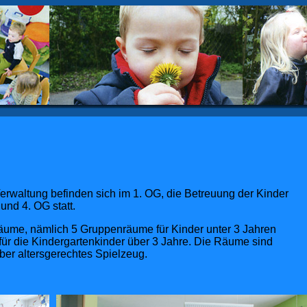
Verwaltung befinden sich im 1. OG, die Betreuung der Kinder
und 4. OG statt.
äume, nämlich 5 Gruppenräume für Kinder unter 3 Jahren
r die Kindergartenkinder über 3 Jahre. Die Räume sind
über altersgerechtes Spielzeug.