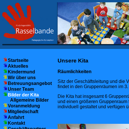
Unsere Kita
Startseite
Aktuelles
Räumlichkeiten
Kindermund
Wir über uns
Sitz der Geschäftsleitung und die 
Betreuungsangebot
findet in den Gruppenräumen im 3. 
Unser Team
Bilder der Kita
Die Kita hat insgesamt 6 Gruppenr
Allgemeine Bilder
und einen größeren Gruppenraum fü
Voranmeldung
individuell gestaltet und verfügen 
Mitgliedschaft
Anfahrt
Kontakt
Geschäftspartner