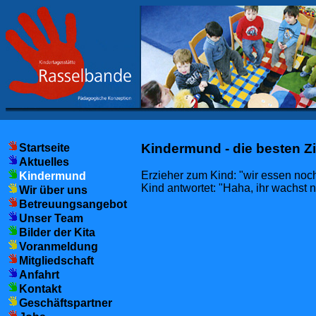
Kindermund - die besten Z
Startseite
Aktuelles
Erzieher zum Kind: "wir essen noc
Kindermund
Kind antwortet: "Haha, ihr wachst n
Wir über uns
Betreuungsangebot
Unser Team
Bilder der Kita
Voranmeldung
Mitgliedschaft
Anfahrt
Kontakt
Geschäftspartner