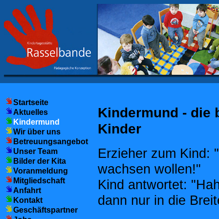
Startseite
Kindermund - die 
Aktuelles
Kindermund
Kinder
Wir über uns
Betreuungsangebot
Erzieher zum Kind: 
Unser Team
Bilder der Kita
wachsen wollen!"
Voranmeldung
Mitgliedschaft
Kind antwortet: "Ha
Anfahrt
dann nur in die Breit
Kontakt
Geschäftspartner