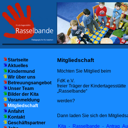
Mitgliedschaft
Startseite
Aktuelles
Möchten Sie Mitglied beim
Kindermund
Wir über uns
FdK e.V.
Betreuungsangebot
freier Träger der Kindertagesstätte
Unser Team
„Rasselbande“
Bilder der Kita
Voranmeldung
werden?
Mitgliedschaft
Anfahrt
Dann laden Sie sich den Mitgliedsan
Kontakt
Geschäftspartner
Kita_-_Rasselbande_-_Antrag_Auf_