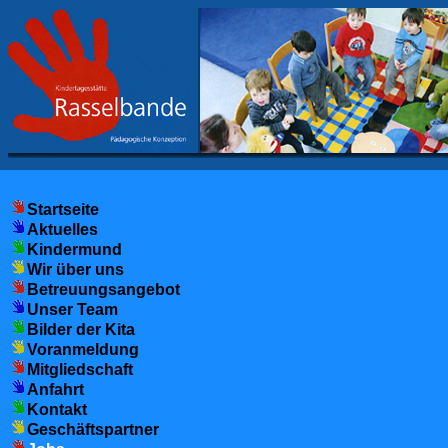
Startseite
Aktuelles
Kindermund
Wir über uns
Betreuungsangebot
Unser Team
Bilder der Kita
Voranmeldung
Mitgliedschaft
Anfahrt
Kontakt
Geschäftspartner