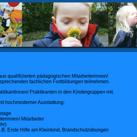
us qualifizierten pädagogischen Mitarbeiterinnen/
ntsprechenden fachlichen Fortbildungen teilnehmen.
ktikantinnen/ Praktikanten in den Kindergruppen mit.
 mit hochmoderner Ausstattung:
stage
terinnen/ Mitarbeiter
hr)
z.B. Erste Hilfe am Kleinkind, Brandschutzübungen