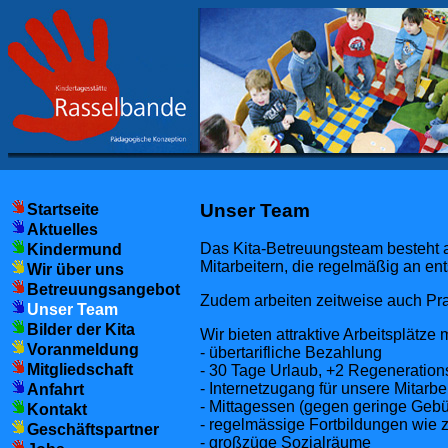
Unser Team
Startseite
Aktuelles
Das Kita-Betreuungsteam besteht a
Kindermund
Mitarbeitern, die regelmäßig an e
Wir über uns
Betreuungsangebot
Zudem arbeiten zeitweise auch Pra
Unser Team
Bilder der Kita
Wir bieten attraktive Arbeitsplätze
Voranmeldung
- übertarifliche Bezahlung
Mitgliedschaft
- 30 Tage Urlaub, +2 Regeneration
- Internetzugang für unsere Mitarbei
Anfahrt
- Mittagessen (gegen geringe Gebü
Kontakt
- regelmässige Fortbildungen wie 
Geschäftspartner
- großzüge Sozialräume