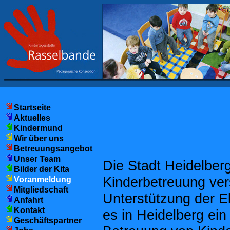
Startseite
Aktuelles
Kindermund
Wir über uns
Betreuungsangebot
Unser Team
Die Stadt Heidelberg
Bilder der Kita
Kinderbetreuung ver
Voranmeldung
Mitgliedschaft
Unterstützung der E
Anfahrt
Kontakt
es in Heidelberg ei
Geschäftspartner