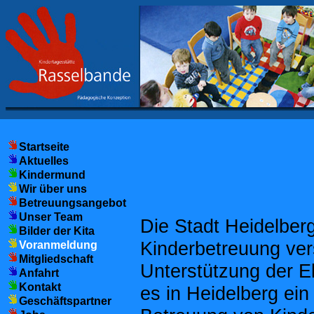
Startseite
Aktuelles
Kindermund
Wir über uns
Betreuungsangebot
Unser Team
Die Stadt Heidelberg
Bilder der Kita
Kinderbetreuung ver
Voranmeldung
Mitgliedschaft
Unterstützung der E
Anfahrt
Kontakt
es in Heidelberg ei
Geschäftspartner