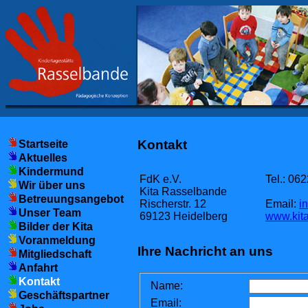
Kontakt
Startseite
Aktuelles
Kindermund
FdK e.V.
Tel.: 06
Wir über uns
Kita Rasselbande
Betreuungsangebot
Rischerstr. 12
Email:
i
Unser Team
69123 Heidelberg
www.kita
Bilder der Kita
Voranmeldung
Ihre Nachricht an uns
Mitgliedschaft
Anfahrt
Kontakt
Name:
Geschäftspartner
Email: