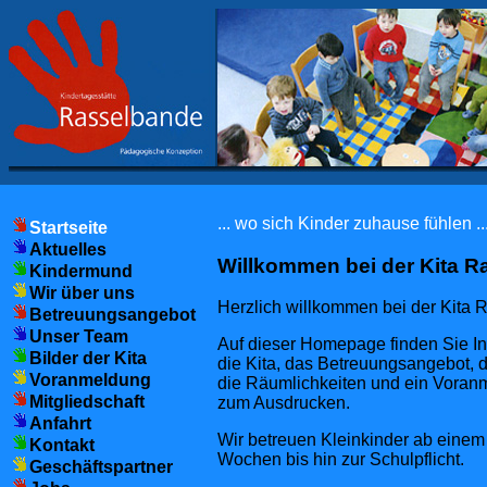
... wo sich Kinder zuhause fühlen ..
Startseite
Aktuelles
Willkommen bei der Kita 
Kindermund
Wir über uns
Herzlich willkommen bei der Kita 
Betreuungsangebot
Unser Team
Auf dieser Homepage finden Sie In
Bilder der Kita
die Kita, das Betreuungsangebot,
Voranmeldung
die Räumlichkeiten und ein Voran
Mitgliedschaft
zum Ausdrucken.
Anfahrt
Wir betreuen Kleinkinder ab einem 
Kontakt
Wochen bis hin zur Schulpflicht.
Geschäftspartner