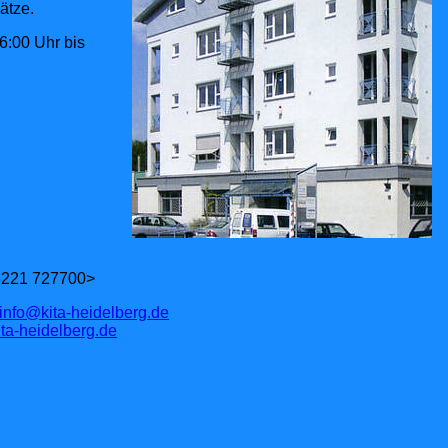
ätze.
6:00 Uhr bis
06221 727700>
info@kita-heidelberg.de
ta-heidelberg.de