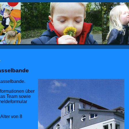
.
Rasselbande
Rasselbande.
formationen über
 das Team sowie
meldeformular
Alter von 8